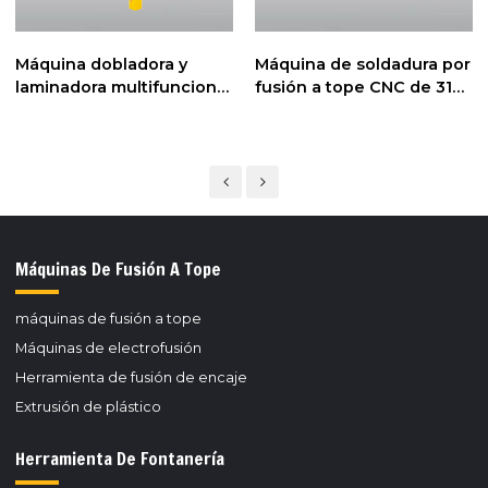
Máquina dobladora y
Máquina de soldadura por
laminadora multifuncional
fusión a tope CNC de 315
de tubos cuadrados de
mm con registrador de
16-50 mm y tubos
datos
redondos de 16-76 mm
Máquinas De Fusión A Tope
máquinas de fusión a tope
Máquinas de electrofusión
Herramienta de fusión de encaje
Extrusión de plástico
Herramienta De Fontanería