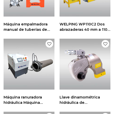
Máquina empalmadora
WELPING WP110C2 Dos
manual de tuberías de
abrazaderas 40 mm a 110
HDPE para tuberías de 63
mm Máquina de unión de
mm a 200 mm
tuberías de HDPE
Máquina ranuradora
Llave dinamométrica
hidráulica Máquina
hidráulica de
cortadora de tubos de
accionamiento cuadrado
acero Máquina cortadora
de 360 grados de peso