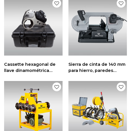
y biseladora de tubos
ligero
Cassette hexagonal de
Sierra de cinta de 140 mm
llave dinamométrica
para hierro, paredes
hidráulica de titanio
gruesas, acero inoxidable,
hueco de perfil bajo
cables y tubos de plástico
de PVC