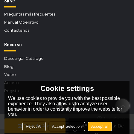
Sirve
Preguntas más frecuentes
Manual Operativo
Contáctenos
Recurso
Descargar Catálogo
Blog
Video
Acceso
Cookie settings
Registro
We use cookies to provide you with the best possible
experience. They also allow us to analyze user
behavior in order to constantly improve the website for
you.
Español
Conecta Ahora
Añadir A La Lista De
Reject All
Accept Selection
Accept all