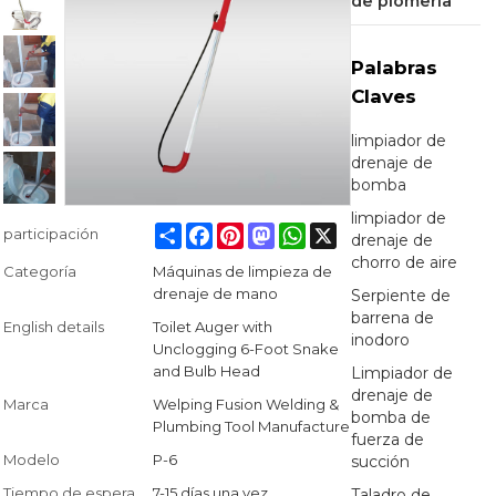
de plomería
Palabras
Claves
limpiador de
drenaje de
bomba
limpiador de
Share
Facebook
Pinterest
Mastodon
WhatsApp
X
participación
drenaje de
chorro de aire
Categoría
Máquinas de limpieza de
drenaje de mano
Serpiente de
barrena de
English details
Toilet Auger with
inodoro
Unclogging 6-Foot Snake
and Bulb Head
Limpiador de
drenaje de
Marca
Welping Fusion Welding &
bomba de
Plumbing Tool Manufacture
fuerza de
Modelo
P-6
succión
Tiempo de espera
7-15 días una vez
Taladro de