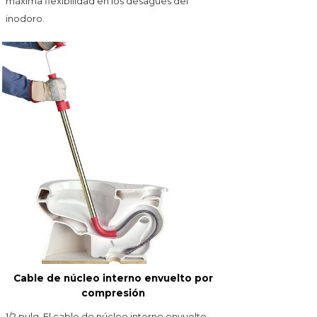
máxima flexibilidad en los desagües del
inodoro.
Cable de núcleo interno envuelto por
compresión
1/2 pulg. El cable de núcleo interno envuelto