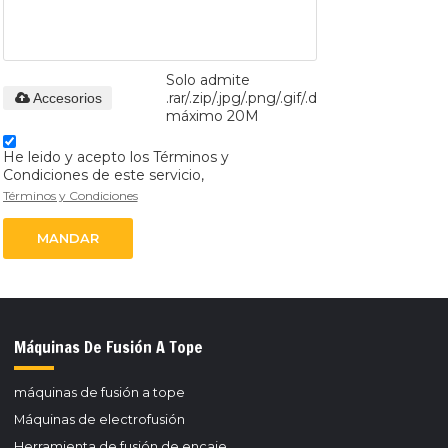
Solo admite
.rar/.zip/.jpg/.png/.gif/.doc/.xls/.pdf,
Accesorios
máximo 20M
He leido y acepto los Términos y
Condiciones de este servicio,
Términos y Condiciones
MANDAR
Máquinas De Fusión A Tope
máquinas de fusión a tope
Máquinas de electrofusión
Herramienta de fusión de encaje