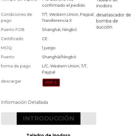
confirmado el pedido
inodoro
Condiciones de
T/T, Western Union, Paypal,
desatascador de
pago
Transferencia X
bomba de
succión
Puerto FOB
Shanghái, Ningbó
Certificado
CE
MOQ
1 juego
Puerto
Shanghái/Ningbó
forma de pago
L/C, Western Union, T/T,
Paypal
descargar
Información Detallada
INTRODUCCIÓN
Taladro de inodoro