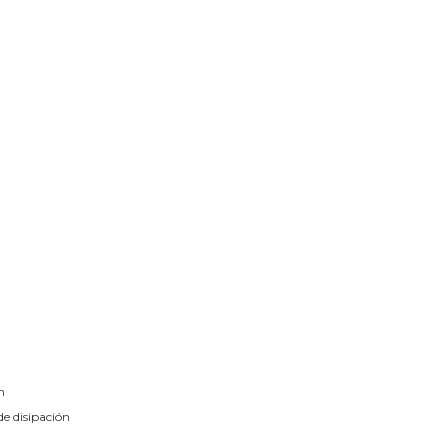
n
e disipación