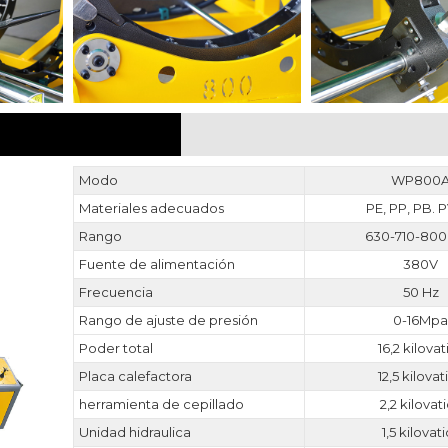
PARÁMETRO
Modo
WP800
Materiales adecuados
PE, PP, PB.
Rango
630-710-80
Fuente de alimentación
380V
Frecuencia
50 Hz
Rango de ajuste de presión
0-16Mp
Poder total
16,2 kilovat
Placa calefactora
12,5 kilovat
herramienta de cepillado
2,2 kilovat
Unidad hidraulica
1,5 kilovat