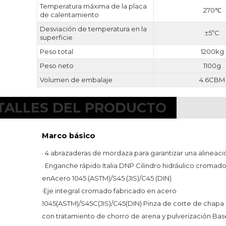
Temperatura máxima de la placa
270℃
de calentamiento
Desviación de temperatura en la
±5ºC
superficie
Peso total
1200kg
Peso neto
1100g
Volumen de embalaje
4.6CBM
TALLES DEL PRODUCTO
Marco básico
· 4 abrazaderas de mordaza para garantizar una alineaci
· Enganche rápido Italia DNP
·
Cilindro hidráulico cromado
en
Acero 1045 (ASTM)/S45 (JIS)/C45 (DIN)
·
Eje integral cromado fabricado en acero 
1045(ASTM)/S45C(JIS)/C45(DIN)
·
Pinza de corte de chapa 
con tratamiento de chorro de arena y pulverización
·
Base