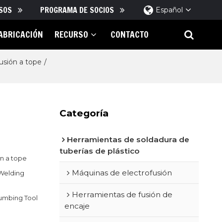
SOS
PROGRAMA DE SOCIOS
Español
ABRICACIÓN
RECURSO
CONTACTO
usión a tope
/
Categoría
Herramientas de soldadura de
App
tuberías de plástico
ón a tope
Máquinas de electrofusión
 Welding
Herramientas de fusión de
lumbing Tool
encaje