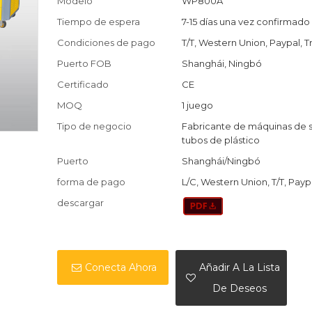
Modelo
WP800A
Tiempo de espera
7-15 días una vez confirmado
Condiciones de pago
T/T, Western Union, Paypal, T
Puerto FOB
Shanghái, Ningbó
Certificado
CE
MOQ
1 juego
Tipo de negocio
Fabricante de máquinas de 
tubos de plástico
Puerto
Shanghái/Ningbó
forma de pago
L/C, Western Union, T/T, Payp
descargar
Conecta Ahora
Añadir A La Lista
De Deseos