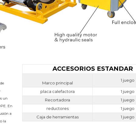
ACCESORIOS ESTANDAR
1 juego
Marco principal
de 
 
placa calefactora
1 juego
s un 
Recortadora
1 juego
PE. En 
reductores
1 juego
sión a 
Caja de herramientas
1 juego
 la 