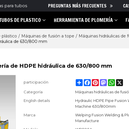
PREGUNTAS MÁS FRECUENTES
CA
as para tubos
TUBOS DE PLASTICO
HERRAMIENTA DE PLOMERÍA
F
 plástico
/
Máquinas de fusión a tope
/
Máquinas hidráulicas de f
dráulica de 630/800 mm
ería de HDPE hidráulica de 630/800 mm
Share
Facebook
Pinterest
Mastodon
Whats
X
participación
Categoría
Máquinas hidráulicas de fusi
English details
Hydraulic HDPE Pipe Fusion
Machine 630/800mm
Marca
Welping Fusion Welding & P
Manufacture