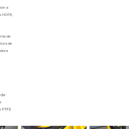
ón a 
os HDPE, 
ías de 
ora de 
dora 
de 
 
 PTFE 