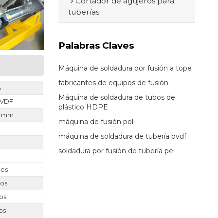
Cortador de agujeros para
tuberías
Palabras Claves
Máquina de soldadura por fusión a tope
fabricantes de equipos de fusión
A
Máquina de soldadura de tubos de
 PVDF
plástico HDPE
0 mm
máquina de fusión poli
máquina de soldadura de tubería pvdf
soldadura por fusión de tubería pe
a
ios
ios
ios
ios