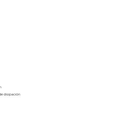
n
e disipación