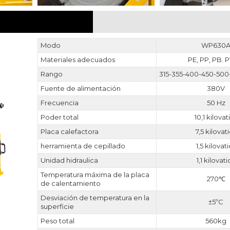
PARÁMETRO
Modo
WP630
Materiales adecuados
PE, PP, PB.
Rango
315-355-400-450-50
Fuente de alimentación
380V
Frecuencia
50 Hz
Poder total
10,1 kilovat
Placa calefactora
7,5 kilovat
herramienta de cepillado
1,5 kilovat
Unidad hidraulica
1,1 kilovati
Temperatura máxima de la placa
270℃
de calentamiento
Desviación de temperatura en la
±5ºC
superficie
Peso total
560kg