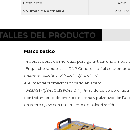
Peso neto
475g
Volumen de embalaje
2.5CBM
TALLES DEL PRODUCTO
Marco básico
· 4 abrazaderas de mordaza para garantizar una alineaci
· Enganche rápido Italia DNP
·
Cilindro hidráulico cromado
en
Acero 1045 (ASTM)/S45 (JIS)/C45 (DIN)
·
Eje integral cromado fabricado en acero 
1045(ASTM)/S45C(JIS)/C45(DIN)
·
Pinza de corte de chapa 
con tratamiento de chorro de arena y pulverización
·
Base
en acero Q235 con tratamiento de pulverización