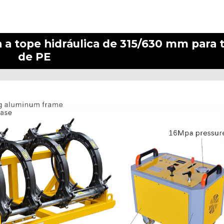
 a tope hidráulica de 315/630 mm para 
de PE