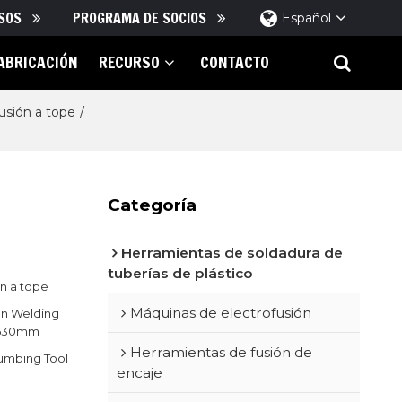
SOS
PROGRAMA DE SOCIOS
Español
ABRICACIÓN
RECURSO
CONTACTO
usión a tope
/
Categoría
Herramientas de soldadura de
App
tuberías de plástico
ón a tope
Máquinas de electrofusión
on Welding
–630mm
Herramientas de fusión de
lumbing Tool
encaje