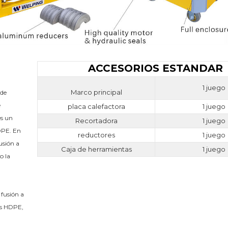
ACCESORIOS ESTANDAR
1 juego
Marco principal
de 
 
placa calefactora
1 juego
s un 
Recortadora
1 juego
PE. En 
reductores
1 juego
sión a 
Caja de herramientas
1 juego
 la 
usión a 
os HDPE, 