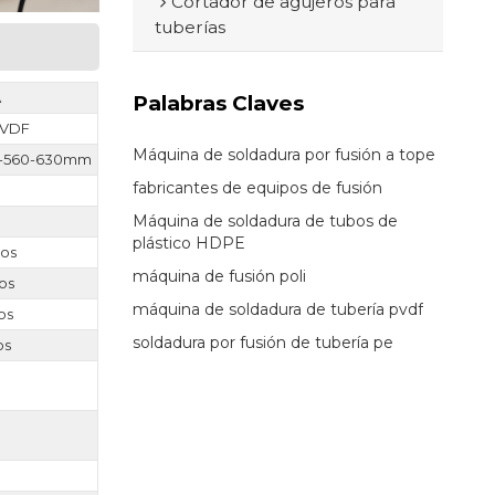
Cortador de agujeros para
tuberías
A
Palabras Claves
 PVDF
Máquina de soldadura por fusión a tope
0-560-630mm
fabricantes de equipos de fusión
Máquina de soldadura de tubos de
plástico HDPE
ios
máquina de fusión poli
ios
máquina de soldadura de tubería pvdf
ios
soldadura por fusión de tubería pe
os