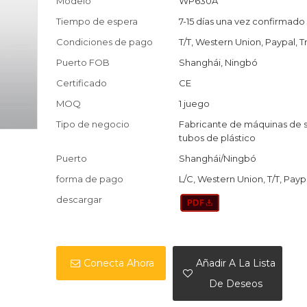
Modelo
WP630A
Tiempo de espera
7-15 días una vez confirmado
Condiciones de pago
T/T, Western Union, Paypal, T
Puerto FOB
Shanghái, Ningbó
Certificado
CE
MOQ
1 juego
Tipo de negocio
Fabricante de máquinas de 
tubos de plástico
Puerto
Shanghái/Ningbó
forma de pago
L/C, Western Union, T/T, Payp
descargar
Conecta Ahora
Añadir A La Lista
De Deseos