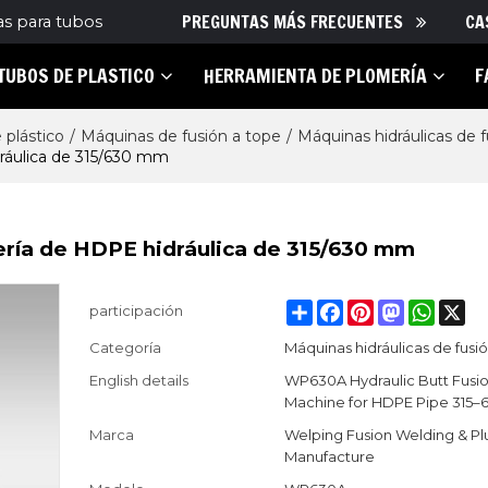
PREGUNTAS MÁS FRECUENTES
CA
as para tubos
TUBOS DE PLASTICO
HERRAMIENTA DE PLOMERÍA
F
 plástico
/
Máquinas de fusión a tope
/
Máquinas hidráulicas de f
dráulica de 315/630 mm
ería de HDPE hidráulica de 315/630 mm
Share
Facebook
Pinterest
Mastodon
Whats
X
participación
Categoría
Máquinas hidráulicas de fusi
English details
WP630A Hydraulic Butt Fusi
Machine for HDPE Pipe 315
Marca
Welping Fusion Welding & P
Manufacture