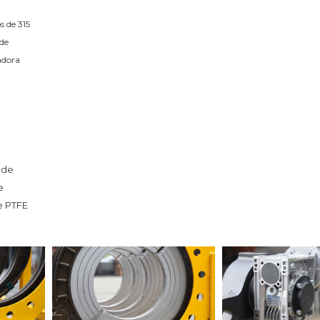
 de 315 
de 
dora 
de 
 
 PTFE 